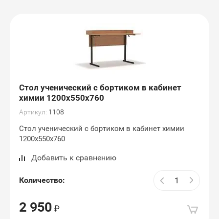
Игровая мебель
Шкафы металические
Мебель для гардеробов
Кресла-качалки
Шкафы для детских садов
Кабинет руководителя
Мебель для специальных
Гостиные
Стенки для детских садов
кабинетов
Диваны офисные
Столы и стулья
Стол ученический с бортиком в кабинет
Мебель для библиотеки
химии 1200х550х760
Прихожие
Артикул:
1108
Мебель для учебных
кабинетов и канцелярии
Стол ученический с бортиком в кабинет химии
Зеркала и комоды
1200х550х760
Добавить к сравнению
Количество:
2 950