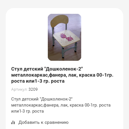
Игровая мебель
Шкафы металические
Мебель для гардеробов
Кресла-качалки
Шкафы для детских садов
Кабинет руководителя
Мебель для специальных
Гостиные
Стенки для детских садов
кабинетов
Диваны офисные
Столы и стулья
Мебель для библиотеки
Прихожие
Стул детский "Дошколенок-2"
Мебель для учебных
металлокаркас,фанера, лак, краска 00-1гр.
кабинетов и канцелярии
Зеркала и комоды
роста или1-3 гр. роста
Артикул:
3209
Стул детский "Дошколенок-2"
металлокаркас,фанера, лак, краска 00-1гр. роста
или1-3 гр. роста
Добавить к сравнению